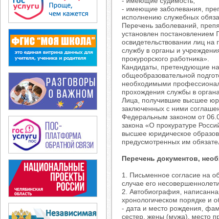
- имеющие судимость;
- имеющие заболевания, преп
исполнению служебных обяза
Перечень заболеваний, препя
установлен постановлением 
освидетельствовании лиц на 
службу в органы и учрежден
прокурорского работника».
Кандидаты, претендующие на 
общеобразовательной подгото
необходимыми профессионал
прохождения службы в органа
Лица, получившие высшее юри
заключенных с ними соглашен
Федеральным законом от 06.0
закона «О прокуратуре Росси
высшее юридическое образов
предусмотренных им обязате
Перечень документов, нео
1. Письменное согласие на о
случае его несовершеннолети
2. Автобиография, написанна
хронологическом порядке и 
- дата и место рождения, фам
сестер, жены (мужа), место п