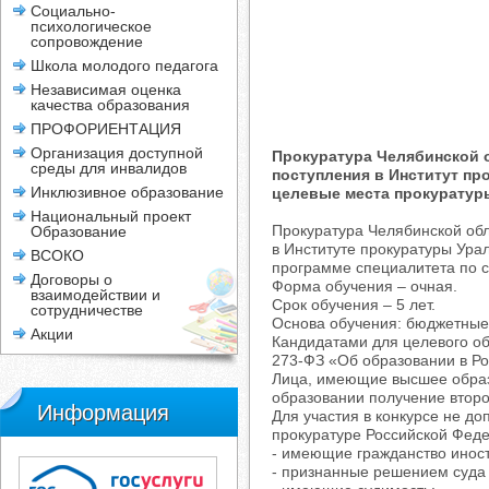
Социально-
психологическое
сопровождение
Школа молодого педагога
Независимая оценка
качества образования
ПРОФОРИЕНТАЦИЯ
Организация доступной
Прокуратура Челябинской 
среды для инвалидов
поступления в Институт пр
Инклюзивное образование
целевые места прокуратуры
Национальный проект
Прокуратура Челябинской обл
Образование
в Институте прокуратуры Ура
ВСОКО
программе специалитета по с
Договоры о
Форма обучения – очная.
взаимодействии и
Срок обучения – 5 лет.
сотрудничестве
Основа обучения: бюджетные
Акции
Кандидатами для целевого обу
273-ФЗ «Об образовании в Р
Лица, имеющие высшее образов
образовании получение второ
Информация
Для участия в конкурсе не до
прокуратуре Российской Феде
- имеющие гражданство иност
- признанные решением суда