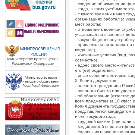
- сведения об изменении фам
- когда, в каких учебных заве
- с какого времени начал тру
организациях работал (с ука
мест работы;
- отношение к военной службе
участвовал ли в военных действ
- какую общественную работу 
- привлекался ли кандидат и 
когда, где);
- жилищные условия (вид, р
совместно);
- адрес своего местожительс
его (ее) родителей;
- иные сведения, которые кан
3. Копии документов:
- паспорта гражданина Росси
- военного билета или удост
- об образовании (аттестат, 
всем предметам за 10 класс и
Копия документа государств
представляется кандидатом в 
июля текущего года;
- трудовой книжки (при наличи
- медицинской справки (форм
- справок из психоневрологич