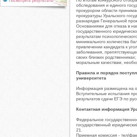
По итогам конкурсного отбора
Посмотреть результаты
обследования и единого госу
прокурором области принимае
прокуратуры Уральского госу
разнарядке Генеральной прок
Основаниями для отказа в на
государственного юридическо
результатам психологическог
минимального количества бал
привлечении кандидата к уго
заболевания, препятствующег
своих близких родственниках
моральным качествам, необх
Правила и порядок поступл
университета
Информация размещена на оф
Вступительные испытания пр
результатов сдачи ЕГЭ по рус
Контактная информация Ур
Федеральное государственно
государственный юридический 
21.
Приемная комиссия - тел/факс