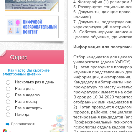
4. Фотография (1) размером 3
5. Развернутая социально-пси
6. Документы, дающие право 
наличии).
7. Документы, подтверждающи
характеризующий материал).
8. Собственноручно написанн
целевое обучение, где излож
Информация для поступаю
Опрос
Отбор кандидатов для целево
университета (далее УрГЮУ) с
1) I этап проводится прокур
Как часто Вы смотрите
изучения представленных док
электронный дневник
информации, анкетирования, 
Кандидату в абитуриенты нео
Несколько раз в день
прокуратуру по месту жител
Раз в день
прокуратурах имеется на офи
Раз в неделю
В срок до 10.04.2020 террит
Раз в месяц
отобранных ими кандидатов в
2) II этап проводится отдел
Раз в четверть
городов, районов, специализ
Никогда
тестирования кандидатов (ап
Профессиональный психологи
Проголосовать
психологом отдела кадров пр