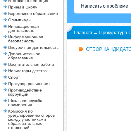
Итоговая аттестация
Написать о проблеме
Прием в школу
Бережливое образование
Олимпиады
Инновационная
деятельность
Главная
→
Прокуратура С
Информационная
безопасность
институт прокуратуры
Внеурочная деятельность
ОТБОР КАНДИДАТО
Дополнительное
образование
Воспитательная работа
Навигаторы детства
Спорт
Прокурор разъясняет
Противодействие
коррупции
Школьная служба
примирения
Комиссия по
урегулированию споров
между участниками
образовательных
отношений