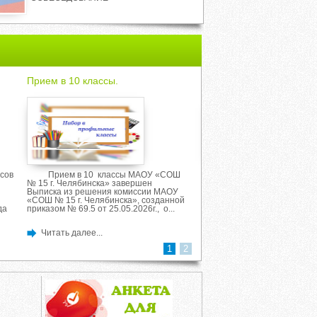
Прием в 10 классы.
Собрание для родител
первоклассников.
сов
Прием в 10 классы МАОУ «СОШ
Информация о зачисл
№ 15 г. Челябинска» завершен
класс на 2026-2027 учебны
Выписка из решения комиссии МАОУ
Приказ МАОУ "СОШ № 15 г.
«СОШ № 15 г. Челябинска», созданной
Челябинска" О приеме на о
да
приказом № 69.5 от 25.05.2026г., о...
класс 2026-2027 учебный...
Читать далее...
Читать далее...
1
2