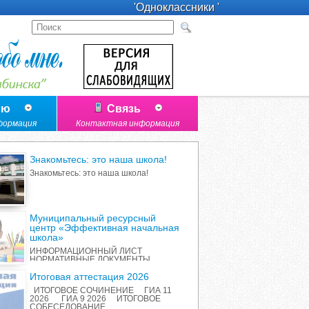
'Одноклассники '
лю
Связь
формация
Контактная информация
Знакомьтесь: это наша школа!
Знакомьтесь: это наша школа!
Муниципальный ресурсный
центр «Эффективная начальная
школа»
ИНФОРМАЦИОННЫЙ ЛИСТ
НОРМАТИВНЫЕ ДОКУМЕНТЫ
ПЕРЕЧЕНЬ ИННОВАЦИОННЫХ
ПРОДУКТОВ РАБОТА С
Итоговая аттестация 2026
РОДИТЕЛЯМИ ОТЧЕТ О
ИТОГОВОЕ СОЧИНЕНИЕ ГИА 11
РЕАЛИЗАЦИИ ПРОЕКТА
2026 ГИА 9 2026 ИТОГОВОЕ
СОБЕСЕДОВАНИЕ