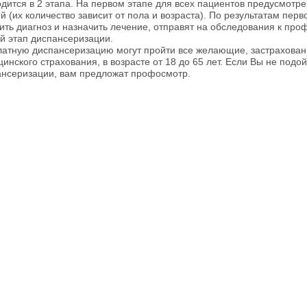
дится в 2 этапа. На первом этапе для всех пациентов предусмотр
й (их количество зависит от пола и возраста). По результатам пер
ить диагноз и назначить лечение, отправят на обследования к про
й этап диспансеризации.
атную диспансеризацию могут пройти все желающие, застрахован
инского страхования, в возрасте от 18 до 65 лет. Если Вы не подо
ансеризации, вам предложат профосмотр.