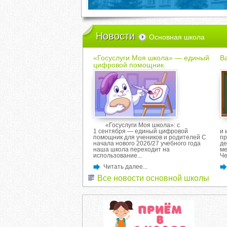
Новости
Основная школа
«Госуслуги Моя школа» — единый
Ва
цифровой помощник.
«Госуслуги Моя школа»: с
1 сентября — единый цифровой
и 
помощник для учеников и родителей С
пр
начала нового 2026/27 учебного года
де
наша школа переходит на
ме
использование...
Че
Читать далее...
Все новости основной школы