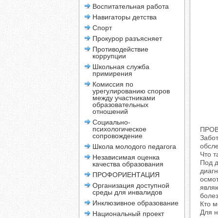
Воспитательная работа
Навигаторы детства
Спорт
Прокурор разъясняет
Противодействие
коррупции
Школьная служба
примирения
Комиссия по
урегулированию споров
между участниками
образовательных
отношений
Социально-
психологическое
ПРОВ
сопровождение
Забот
обсле
Школа молодого педагога
Что т
Независимая оценка
Под 
качества образования
диагн
ПРОФОРИЕНТАЦИЯ
осмот
Организация доступной
являю
среды для инвалидов
болез
Инклюзивное образование
Кто 
Для н
Национальный проект