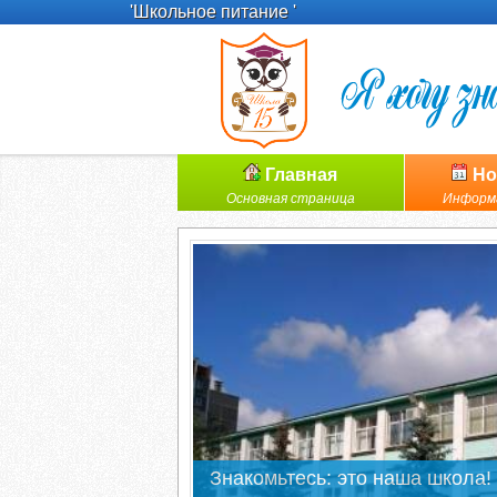
'Школьное питание '
Главная
Но
Основная страница
Информ
Знакомьтесь: это наша школа!