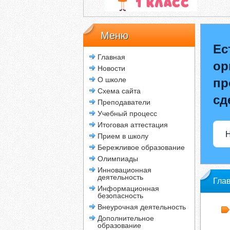
Меню
Ес
Главная
ор
Новости
О школе
пр
Схема сайта
сд
Преподаватели
Учебный процесс
Итоговая аттестация
Н
Прием в школу
Бережливое образование
Олимпиады
Инновационная
деятельность
Гла
Информационная
безопасность
Внеурочная деятельность
Дополнительное
образование