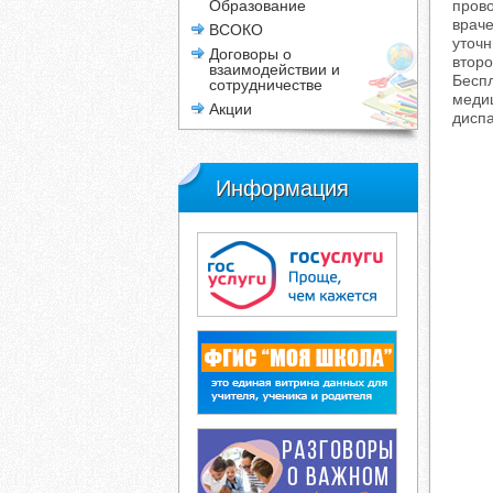
Образование
прово
враче
ВСОКО
уточн
Договоры о
второ
взаимодействии и
Беспл
сотрудничестве
медиц
Акции
дисп
Информация