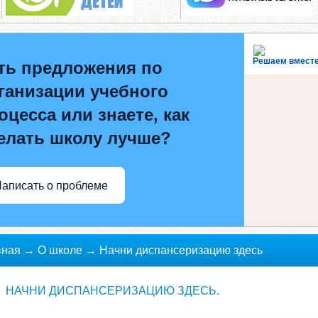
Решаем вмест
ть предложения по
ганизации учебного
оцесса или знаете, как
елать школу лучше?
аписать о проблеме
вная
→
О школе
→
Начни диспансеризацию здесь
НАЧНИ ДИСПАНСЕРИЗАЦИЮ ЗДЕСЬ.