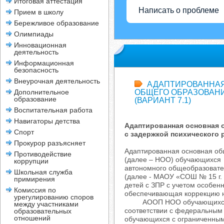
Итоговая аттестация
Написать о проблеме
Прием в школу
Бережливое образование
Олимпиады
Инновационная
деятельность
Информационная
безопасность
Внеурочная деятельность
АДАПТИРОВАННАЯ
Дополнительное
ОБЩЕГО ОБРАЗОВАН
образование
(ВАРИАНТ 7.1)
Воспитательная работа
Навигаторы детства
Адаптированная основная 
Спорт
с задержкой психического р
Прокурор разъясняет
Адаптированная основная об
Противодействие
(далее – НОО) обучающихся с
коррупции
автономного общеобразовате
Школьная служба
(далее - МАОУ «СОШ № 15 г. 
примирения
детей с ЗПР с учетом особен
Комиссия по
обеспечивающая коррекцию н
урегулированию споров
АООП НОО обучающихся с З
между участниками
соответствии с федеральным
образовательных
отношений
обучающихся с ограниченным