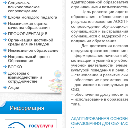
адаптированной образовател
Социально-
психологическое
ограниченными возможностям
сопровождение
Цель реализации адаптиро
образования - обеспечение 
Школа молодого педагога
результатов освоения АООП Н
Независимая оценка
сопровождения обучающихся 
качества образования
обучающихся и выстраивания
ПРОФОРИЕНТАЦИЯ
обучающихся с задержкой пс
Организация доступной
получении образования.
среды для инвалидов
Для достижения поставленн
Инклюзивное образование
предусматривается решение 
– формирование личности об
Национальный проект
мотивации и умений в учебно
Образование
учебной деятельности, элем
ВСОКО
культурой поведения и речи, 
Договоры о
– становление и развитие ли
взаимодействии и
– обеспечение преемственнос
сотрудничестве
– достижение планируемых р
Акции
ОВЗ;
– обеспечение доступности п
– использование в образоват
типа.
Информация
АДАПТИРОВАННАЯ ОСНОВН
ОБРАЗОВАНИЯ ДЛЯ ОБУЧАЮ