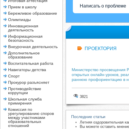
Итоговая аттестация
Написать о проблеме
Прием в школу
Бережливое образование
Олимпиады
Инновационная
деятельность
Информационная
безопасность
Внеурочная деятельность
ПРОЕКТОРИЯ
Дополнительное
образование
Воспитательная работа
Навигаторы детства
Министерство просвещения 
открытых онлайн-уроков, реа
Спорт
раннюю профориентацию в но
Прокурор разъясняет
Противодействие
коррупции
3821
Школьная служба
примирения
Комиссия по
урегулированию споров
Последние статьи
между участниками
образовательных
Летняя оздоровительная ка
отношений
Вы можете оставить мнение