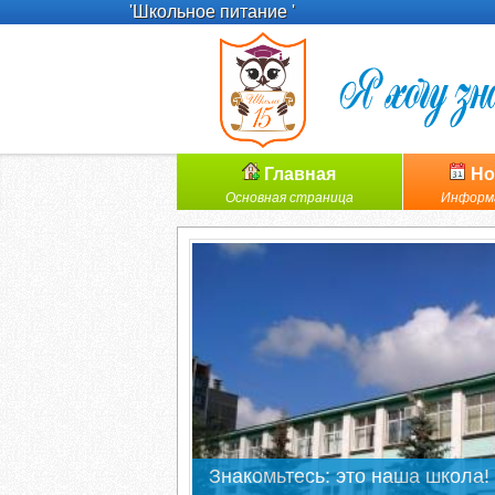
'Школьное питание '
Главная
Но
Основная страница
Информ
Знакомьтесь: это наша школа!