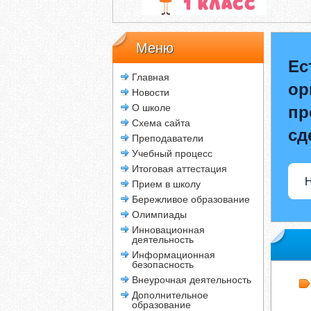
Меню
Ес
Главная
ор
Новости
О школе
пр
Схема сайта
сд
Преподаватели
Учебный процесс
Итоговая аттестация
Н
Прием в школу
Бережливое образование
Олимпиады
Инновационная
деятельность
Информационная
безопасность
Внеурочная деятельность
Дополнительное
образование