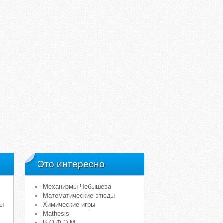
Это интересно
Механизмы Чебышева
Математические этюды
мы
Химические игры
Mathesis
В.О.Ф.Э.М