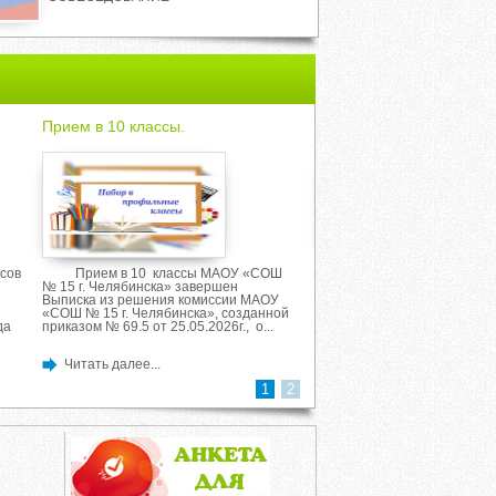
Прием в 10 классы.
Собрание для родител
первоклассников.
сов
Прием в 10 классы МАОУ «СОШ
Информация о зачисл
№ 15 г. Челябинска» завершен
класс на 2026-2027 учебны
Выписка из решения комиссии МАОУ
Приказ МАОУ "СОШ № 15 г.
«СОШ № 15 г. Челябинска», созданной
Челябинска" О приеме на о
да
приказом № 69.5 от 25.05.2026г., о...
класс 2026-2027 учебный...
Читать далее...
Читать далее...
1
2