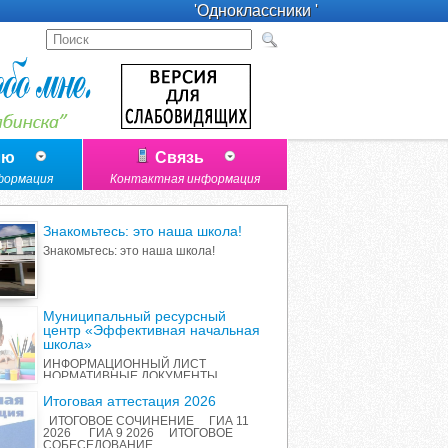
'Одноклассники '
лю
Связь
формация
Контактная информация
Знакомьтесь: это наша школа!
Знакомьтесь: это наша школа!
Муниципальный ресурсный
центр «Эффективная начальная
школа»
ИНФОРМАЦИОННЫЙ ЛИСТ
НОРМАТИВНЫЕ ДОКУМЕНТЫ
ПЕРЕЧЕНЬ ИННОВАЦИОННЫХ
ПРОДУКТОВ РАБОТА С
Итоговая аттестация 2026
РОДИТЕЛЯМИ ОТЧЕТ О
ИТОГОВОЕ СОЧИНЕНИЕ ГИА 11
РЕАЛИЗАЦИИ ПРОЕКТА
2026 ГИА 9 2026 ИТОГОВОЕ
СОБЕСЕДОВАНИЕ