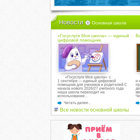
Новости
Основная школа
«Госуслуги Моя школа» — единый
Ва
цифровой помощник.
«Госуслуги Моя школа»: с
1 сентября — единый цифровой
и 
помощник для учеников и родителей С
пр
начала нового 2026/27 учебного года
де
наша школа переходит на
ме
использование...
Че
Читать далее...
Все новости основной школы