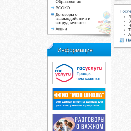
Образование
ВСОКО
После
Договоры о
Л
взаимодействии и
В
сотрудничестве
Н
Акции
Т
А
На
Информация