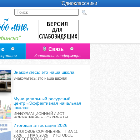
'Одноклассники '
лю
Связь
формация
Контактная информация
Знакомьтесь: это наша школа!
Знакомьтесь: это наша школа!
Муниципальный ресурсный
центр «Эффективная начальная
школа»
ИНФОРМАЦИОННЫЙ ЛИСТ
НОРМАТИВНЫЕ ДОКУМЕНТЫ
ПЕРЕЧЕНЬ ИННОВАЦИОННЫХ
ПРОДУКТОВ РАБОТА С
Итоговая аттестация 2026
РОДИТЕЛЯМИ ОТЧЕТ О
ИТОГОВОЕ СОЧИНЕНИЕ ГИА 11
РЕАЛИЗАЦИИ ПРОЕКТА
2026 ГИА 9 2026 ИТОГОВОЕ
СОБЕСЕДОВАНИЕ