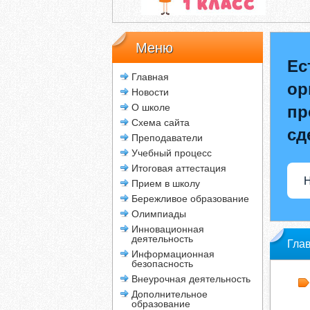
Меню
Ес
Главная
ор
Новости
О школе
пр
Схема сайта
сд
Преподаватели
Учебный процесс
Итоговая аттестация
Н
Прием в школу
Бережливое образование
Олимпиады
Инновационная
деятельность
Гла
Информационная
безопасность
Внеурочная деятельность
Дополнительное
образование