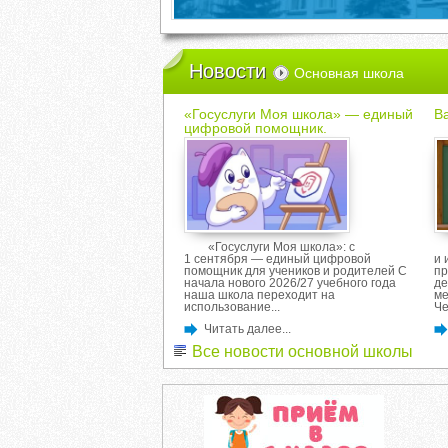
Новости
Основная школа
«Госуслуги Моя школа» — единый
Ва
цифровой помощник.
«Госуслуги Моя школа»: с
1 сентября — единый цифровой
и 
помощник для учеников и родителей С
пр
начала нового 2026/27 учебного года
де
наша школа переходит на
ме
использование...
Че
Читать далее...
Все новости основной школы