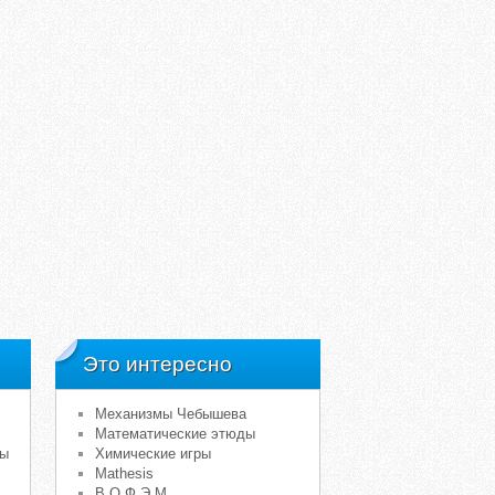
Это интересно
Механизмы Чебышева
Математические этюды
мы
Химические игры
Mathesis
В.О.Ф.Э.М