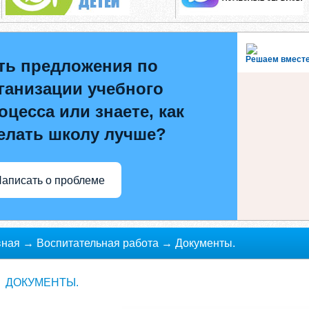
Решаем вмест
ть предложения по
ганизации учебного
оцесса или знаете, как
елать школу лучше?
аписать о проблеме
вная
→
Воспитательная работа
→
Документы.
ДОКУМЕНТЫ.