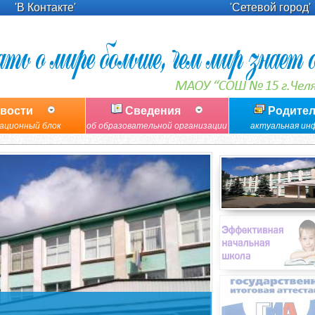
'В Контакте'
'Сетевой город'
вости
Сведения
Родите
ационный блок
об образовательной организации
актуальная ин