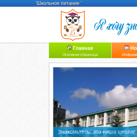
'Школьное питание '
Главная
Но
Основная страница
Информ
Знакомьтесь: это наша школа!