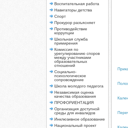
Воспитательная работа
Навигаторы детства
Спорт
Прокурор разъясняет
Противодействие
коррупции
Школьная служба
примирения
Комиссия по
урегулированию споров
между участниками
образовательных
отношений
Прика
Социально-
психологическое
сопровождение
Поло
Школа молодого педагога
Независимая оценка
качества образования
Кален
ПРОФОРИЕНТАЦИЯ
Организация доступной
Пере
среды для инвалидов
Инклюзивное образование
Национальный проект
Кале