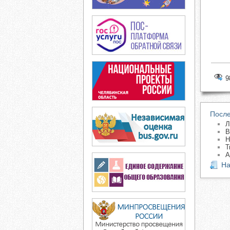
9
После
Л
В
Н
Т
А
На