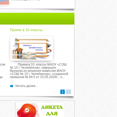
Прием в 10 классы.
Собрание для родител
первоклассников.
сов
Прием в 10 классы МАОУ «СОШ
Информация о зачисл
№ 15 г. Челябинска» завершен
класс на 2026-2027 учебны
Выписка из решения комиссии МАОУ
Приказ МАОУ "СОШ № 15 г.
«СОШ № 15 г. Челябинска», созданной
Челябинска" О приеме на о
да
приказом № 69.5 от 25.05.2026г., о...
класс 2026-2027 учебный...
Читать далее...
Читать далее...
1
2