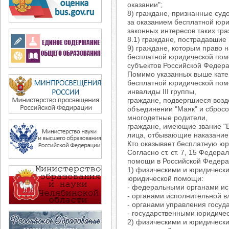
оказании";
8) граждане, признанные суд
за оказанием бесплатной юр
законных интересов таких гра
8.1) граждане, пострадавшие 
9) граждане, которым право 
бесплатной юридической пом
субъектов Российской Федера
Помимо указанных выше катег
бесплатной юридической по
инвалиды III группы,
граждане, подвергшиеся возд
объединении "Маяк" и сбросо
многодетные родители,
граждане, имеющие звание "В
лица, отбывающие наказание
Кто оказывает бесплатную ю
Согласно ст. ст. 7, 15 Федер
помощи в Российской Федера
1) физическими и юридическ
юридической помощи:
- федеральными органами ис
- органами исполнительной 
- органами управления госу
- государственными юридиче
2) физическими и юридическ