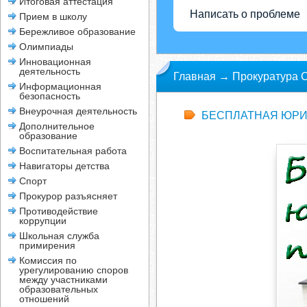
Итоговая аттестация
Написать о проблеме
Прием в школу
Бережливое образование
Олимпиады
Инновационная
деятельность
Главная
→
Прокуратура С
Информационная
безопасность
Внеурочная деятельность
БЕСПЛАТНАЯ ЮРИ
Дополнительное
образование
Воспитательная работа
Навигаторы детства
Спорт
Прокурор разъясняет
Противодействие
коррупции
Школьная служба
примирения
Комиссия по
урегулированию споров
между участниками
образовательных
отношений