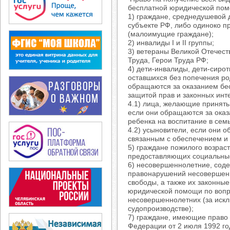
бесплатной юридической пом
1) граждане, среднедушевой 
субъекте РФ, либо одиноко 
(малоимущие граждане);
2) инвалиды I и II группы;
3) ветераны Великой Отечест
Труда, Герои Труда РФ;
4) дети-инвалиды, дети-сирот
оставшихся без попечения ро
обращаются за оказанием бе
защитой прав и законных инте
4.1) лица, желающие принять
если они обращаются за ока
ребенка на воспитание в сем
4.2) усыновители, если они 
связанным с обеспечением и 
5) граждане пожилого возрас
предоставляющих социальные
6) несовершеннолетние, сод
правонарушений несовершенн
свободы, а также их законны
юридической помощи по вопро
несовершеннолетних (за иск
судопроизводстве);
7) граждане, имеющие право 
Федерации от 2 июля 1992 го