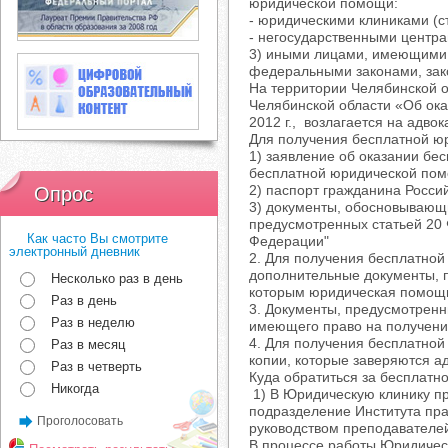
юридической помощи:
- юридическими клиниками (с
- негосударственными центр
3) иными лицами, имеющими 
федеральными законами, зак
На территории Челябинской о
Челябинской области «Об ок
2012 г., возлагается на адво
Для получения бесплатной 
1) заявление об оказании бе
бесплатной юридической пом
2) паспорт гражданина Росси
Опрос
3) документы, обосновывающи
предусмотренных статьей 20
Как часто Вы смотрите
Федерации"
электронный дневник
2. Для получения бесплатно
дополнительные документы, 
Несколько раз в день
которым юридическая помощь
Раз в день
3. Документы, предусмотренн
Раз в неделю
имеющего право на получени
4. Для получения бесплатно
Раз в месяц
копии, которые заверяются а
Раз в четверть
Куда обратиться за бесплат
Никогда
1) В Юридическую клинику пр
подразделение Института пра
Проголосовать
руководством преподавателей
В процессе работы Юридическ