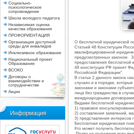
Социально-
психологическое
сопровождение
Школа молодого педагога
Независимая оценка
качества образования
ПРОФОРИЕНТАЦИЯ
Организация доступной
О бесплатной юридической п
среды для инвалидов
Статьей 48 Конституции Росс
квалифицированной юридичес
Инклюзивное образование
предусмотренных законом. З
Национальный проект
предоставления бесплатной ю
Образование
48 конституции РФ принят Фе
ВСОКО
Российской Федерации".
Договоры о
В статье 2 данного закона с
взаимодействии и
случаях и в порядке, котор
сотрудничестве
законами и законами субъект
Акции
лица без гражданства в случ
международными договорами
Видами бесплатной юридическ
1) правовое консультировани
Информация
2) составления заявлений, жа
3) представления интересов 
Бесплатная юридическая пом
Кто может получить бесплат
Право на получение всех ви