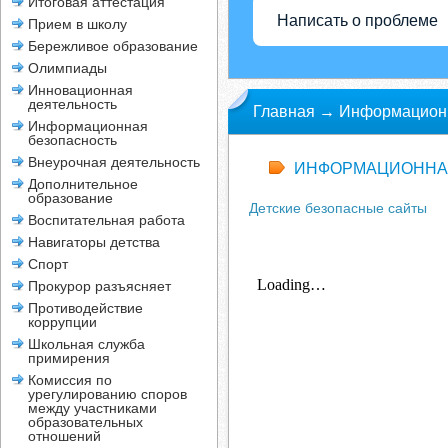
Итоговая аттестация
Написать о проблеме
Прием в школу
Бережливое образование
Олимпиады
Инновационная
деятельность
Главная
→
Информационн
Информационная
безопасность
сайты.
Внеурочная деятельность
ИНФОРМАЦИОННАЯ
Дополнительное
образование
Детские безопасные сайты
Воспитательная работа
Навигаторы детства
Спорт
Прокурор разъясняет
Противодействие
коррупции
Школьная служба
примирения
Комиссия по
урегулированию споров
между участниками
образовательных
отношений