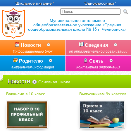
'Школьное питание '
'Одноклассники '
Новости
Сведения
Информационный блок
об образовательной организации
Родителю
Связь
актуальная информация
Контактная информация
Новости
Основная школа
Вакансии в 10 класс.
Выпускникам 9х классов.