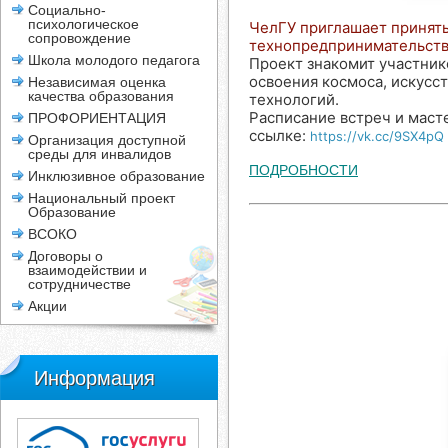
Социально-
психологическое
ЧелГУ приглашает принять
сопровождение
технопредпринимательств
Школа молодого педагога
Проект знакомит участник
освоения космоса, искусс
Независимая оценка
качества образования
технологий.
Расписание встреч и маст
ПРОФОРИЕНТАЦИЯ
ссылке:
https://vk.cc/9SX4pQ
Организация доступной
среды для инвалидов
ПОДРОБНОСТИ
Инклюзивное образование
Национальный проект
Образование
ВСОКО
Договоры о
взаимодействии и
сотрудничестве
Акции
Информация