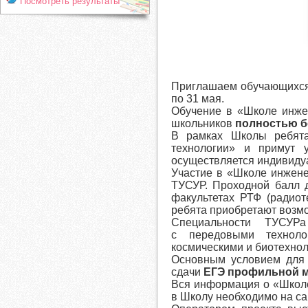
Посмотреть результаты
Приглашаем обучающихся 
по 31 мая.
Обучение в «Школе инж
школьников
полностью б
В рамках Школы ребята
технологии» и примут 
осуществляется индивиду
Участие в «Школе инжене
ТУСУР
. Проходной балл 
факультетах РТФ (радиот
ребята приобретают возмо
Специальности ТУСУРа
с передовыми технолог
космическими и биотехнол
Основным условием для 
сдачи
ЕГЭ профильной м
Вся информация о «Школ
в Школу необходимо на са