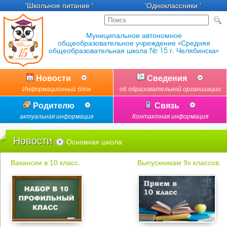
'Школьное питание '
'Одноклассники '
Новости
Сведения
Информационный блок
об образовательной организации
Родителю
Связь
актуальная информация
Контактная информация
Новости
Основная школа
Вакансии в 10 класс.
Выпускникам 9х классов.